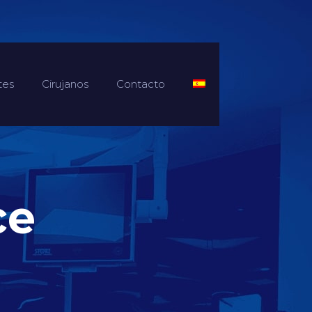
tes
Cirujanos
Contacto
ce