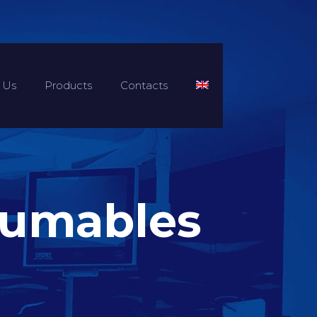
 Us
Products
Contacts
sumables